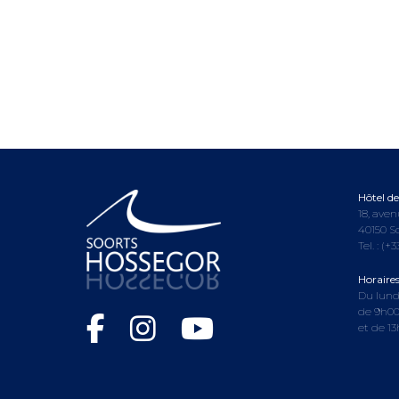
Hôtel de 
18, aven
40150 S
Tel. :
(+3
Horaire
Du lund
de 9h00
et de 1