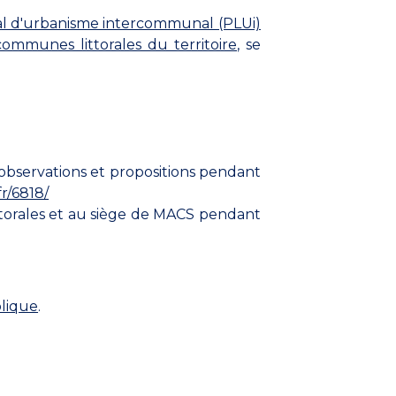
cal d'urbanisme intercommunal (PLUi)
munes littorales du territoire
, se
observations et propositions pendant
fr/6818/
ittorales et au siège de MACS pendant
lique
.