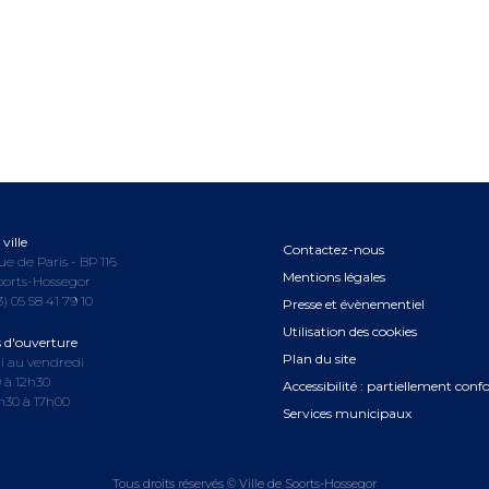
ville
Contactez-nous
ue de Paris - BP 116
Mentions légales
oorts-Hossegor
3) 05 58 41 79 10
Presse et évènementiel
Utilisation des cookies
s d'ouverture
Plan du site
i au vendredi
 à 12h30
Accessibilité : partiellement con
3h30 à 17h00
Services municipaux
Tous droits réservés © Ville de Soorts-Hossegor