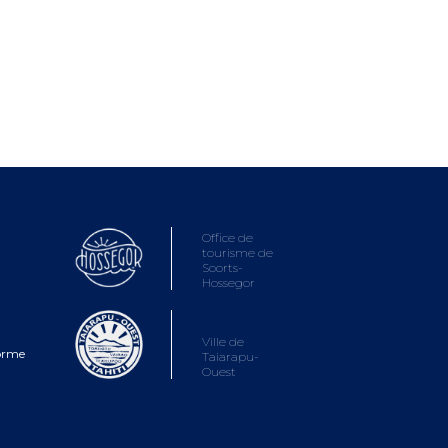
Office de
tourisme de
Soorts-
Hossegor
Ville de
forme
Taiarapu-
Ouest